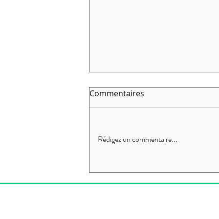
Commentaires
Rédigez un commentaire...
Aide à la création d'une
activité d'indépendant -
Airbag