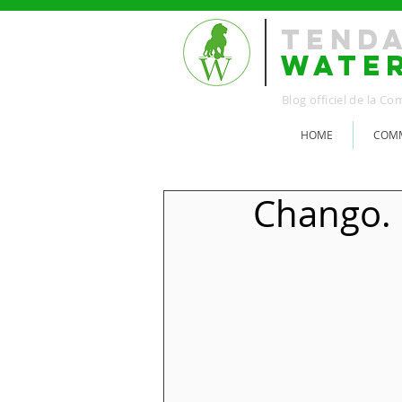
TEND
WATE
Blog officiel de la 
HOME
COMM
Chango. 