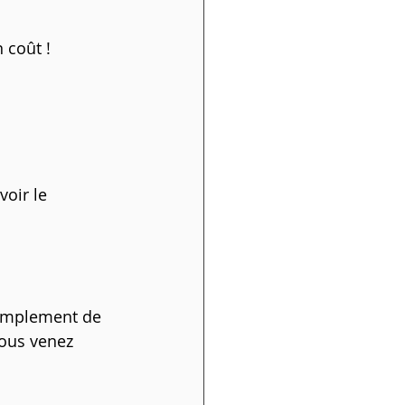
 coût !
oir le 
 simplement de 
ous venez 