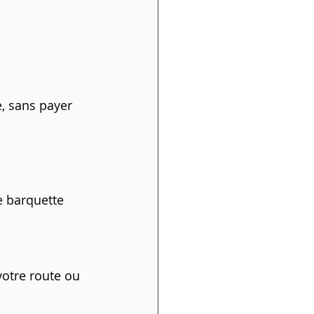
, sans payer 
e barquette 
otre route ou 