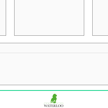
PME… lancez votre
WAT
entreprise en ligne !
Inst
Wate
12 0