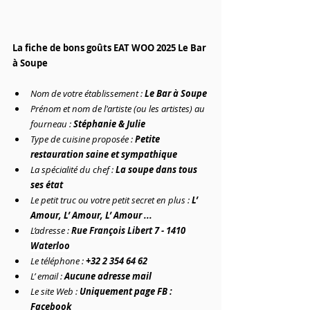
La fiche de bons goûts EAT WOO 2025 Le Bar 
à Soupe
Nom de votre établissement : 
Le Bar à Soupe
Prénom et nom de l'artiste (ou les artistes) au 
fourneau : 
Stéphanie & Julie
Type de cuisine proposée : 
Petite 
restauration saine et sympathique
La spécialité du chef : 
La soupe dans tous 
ses état
Le petit truc ou votre petit secret en plus : 
L’ 
Amour, L’ Amour, L’ Amour ...
L’adresse :
Rue François Libert 7 - 1410 
Waterloo
Le téléphone :
+32 
2 354 64 62
L’ email :
 Aucune adresse mail
Le site Web : 
Uniquement page FB : 
Facebook