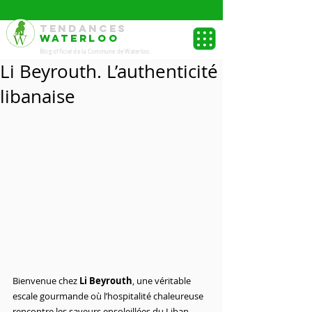
TENDANCES
WATERLOO
Blog officiel de la Commune de Waterloo.
Li Beyrouth. L’authenticité
libanaise
Bienvenue chez 
Li Beyrouth
, une véritable 
escale gourmande où l’hospitalité chaleureuse 
rencontre les saveurs ensoleillées du Liban. 