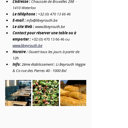
L’adresse :
Chaussée de Bruxelles 298 
 - 
1410 Waterloo
Le téléphone :
+32
 (0) 470 13 66 46
E-mail : 
info@libeyrouth.be
Le site Web : 
www.libeyrouth.be
Contact pour réserver une table ou à 
emporter : 
+32
 (0) 470 13 66 46 ou 
www.libeyrouth.be
Horaire : 
Ouvert tous les jours à partir de 
12h 
Info: 
2ème établissement : Li Beyrouth Veggie 
& Co rue des Pierres 40 - 1000 Bxl