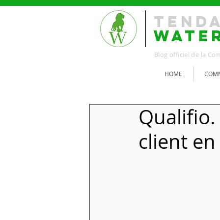
TEND
WATE
Blog officiel de la 
HOME
COMM
Qualifio.
client en