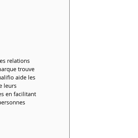
s relations 
marque trouve 
lifio aide les 
 leurs 
 en facilitant 
 personnes 