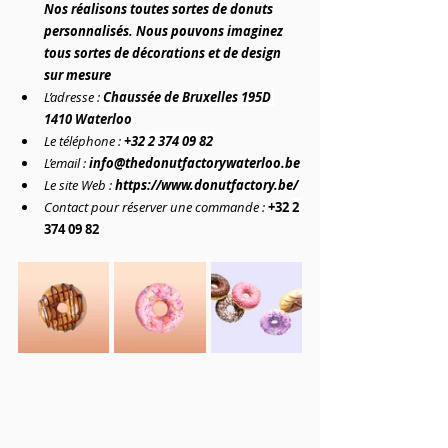
Nos réalisons toutes sortes de donuts 
personnalisés. Nous pouvons imaginez 
tous sortes de décorations et de design 
sur mesure
L’adresse :
Chaussée de Bruxelles 195D 
1410 Waterloo
Le téléphone :
+32 
2 374 09 82
L’email : 
info@thedonutfactorywaterloo.be
Le site Web : 
https://www.donutfactory.be/
Contact pour réserver une commande :
+32 
2 
374 09 82