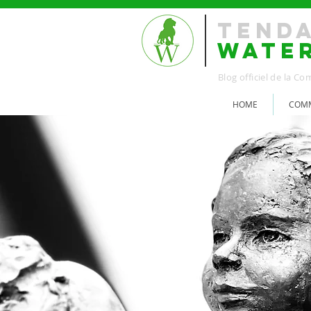
TEND
WATE
Blog officiel de la 
HOME
COMM