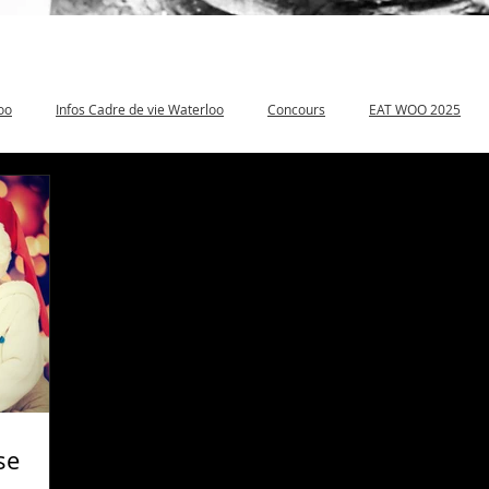
oo
Infos Cadre de vie Waterloo
Concours
EAT WOO 2025
se