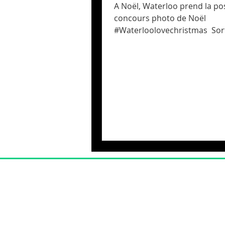
A Noël, Waterloo prend la p
concours photo de Noël
#Waterloolovechristmas ​ Sor
bonnets et pulls de Noël, affi
vos...