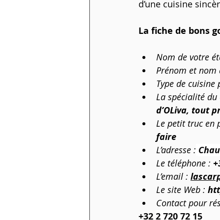
d’une cuisine sincè
La fiche de bons 
Nom de votre ét
Prénom et nom de
Type de cuisine 
La spécialité du 
d’OLiva, tout p
Le petit truc en p
faire
L’adresse :
Chau
Le téléphone :
+
L’email :
lascar
Le site Web : 
ht
Contact pour rés
+32 
2 720 72 15