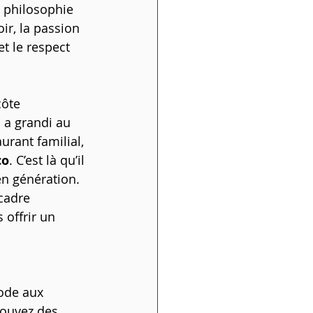
 philosophie 
ir, la passion 
t le respect 
côte 
 a grandi au 
urant familial, 
co
. C’est là qu’il 
en génération. 
cadre 
 offrir un 
ode aux 
rouvez des 