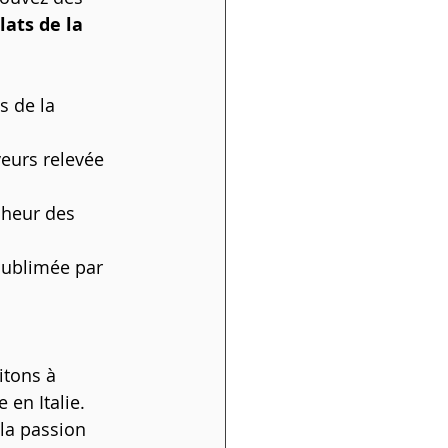
lats de la 
s de la 
eurs relevée 
cheur des 
sublimée par 
itons à 
en Italie.
 la passion 