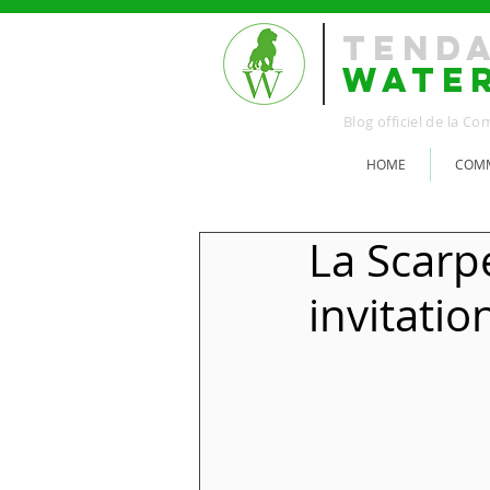
TEND
WATE
Blog officiel de la 
HOME
COMM
La Scarp
invitatio