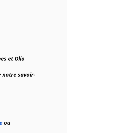
es et Olio 
 notre savoir-
e
 ou 