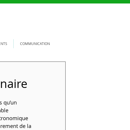
ENTS
COMMUNICATION
inaire
s qu’un 
able 
tronomique 
ièrement de la 