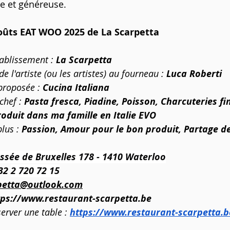
re et généreuse.
goûts EAT WOO 2025 de La Scarpetta
ablissement : 
La Scarpetta
 l'artiste (ou les artistes) au fourneau : 
Luca Roberti
proposée :
 Cucina Italiana
chef : 
Pasta fresca, Piadine, Poisson, Charcuteries fin
roduit dans ma famille en Italie EVO
lus : 
Passion, Amour pour le bon produit, Partage de
ssée de Bruxelles 178 - 1410 Waterloo
32 
2 720 72 15
petta@outlook.com
tps://www.restaurant-scarpetta.be
erver une table :
https://www.restaurant-scarpetta.b