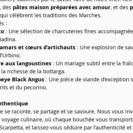
, des 
pâtes maison préparées avec amour
, et des 
p
 qui célèbrent les traditions des Marches.
s :
to
 : Une sélection de charcuteries fines accompagnée
iadina.
lamars et cœurs d’artichauts
 : Une explosion de sav
d’Urbino.
re aux langoustines
 : Un mariage subtil entre la fraî
 la richesse de la bottarga.
ibeye Black Angus
 : Une pièce de viande d’exception 
rits et du pecorino.
uthentique
ne se raconte, se partage et se savoure. Nous vous inv
voyage culinaire, où chaque bouchée vous transporte 
carpetta, et laissez-vous séduire par l’authenticité et