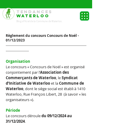
TENDANCES
WATERLOO
Blog officiel de la Commune de Waterloo.
Règlement du concours
Concours de Noël -
01
/12/2023
----------------------------------------------------------------------
--------------------
Organisation
Le concours «
Concours de Noël
» est organisé
conjointement par l’
Association des
Commerçants de Waterloo
, le
Syndicat
d’Initiative de Waterloo
et la
Commune de
Waterloo
, dont le siège social est établi à 1410
Waterloo, Rue François Libert, 28 (à savoir « les
organisateurs »).
Période
Le concours déroule
du 09/12/2024 au
31/12/2024
.